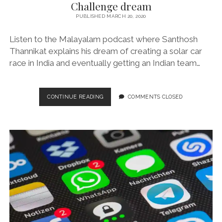
Challenge dream
PUBLISHED MARCH 20, 2020
Listen to the Malayalam podcast where Santhosh
Thannikat explains his dream of creating a solar car
race in India and eventually getting an Indian team…
NEVER
CONTINUE READING
COMMENTS CLOSED
BEEN
DONE
BEFORE
BY
AN
INDIAN
TEAM
–
SANTHOSH
THANNIKAT’S
WORLD
SOLAR
CAR