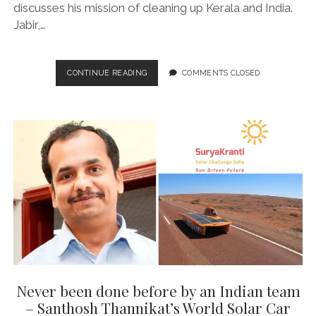
discusses his mission of cleaning up Kerala and India.
Jabir,…
JABIR
CONTINUE READING
COMMENTS CLOSED
KARAT
–
FROM
LAKHS
OF
LOSS
TO
CRORES
OF
PROFIT
IN
WASTE
MANAGEMENT
Never been done before by an Indian team
– Santhosh Thannikat’s World Solar Car