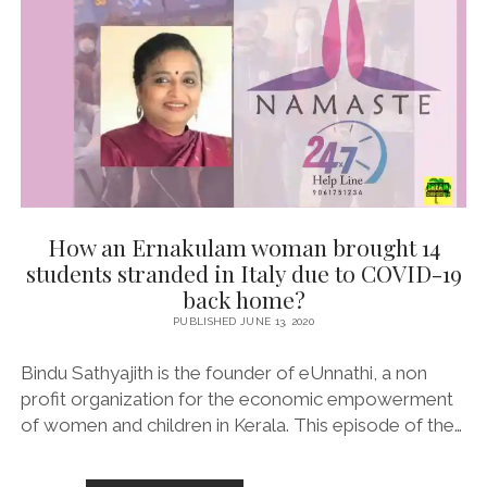
WILL
IT
SOLVE
KERALA’S
ELECTRICITY
SHORTAGE
CRISIS?
How an Ernakulam woman brought 14
students stranded in Italy due to COVID-19
back home?
PUBLISHED JUNE 13, 2020
Bindu Sathyajith is the founder of eUnnathi, a non
profit organization for the economic empowerment
of women and children in Kerala. This episode of the…