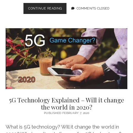
ബ്രിട്ടീഷ്
CONTINUE READING
COMMENTS CLOSED
എയർവേയ്‌സ്
വിമാനം
ഏറ്റവും
വേഗതയേറിയ
റെക്കോർഡ്
തകർത്തു
5G Technology Explained – Will it change
the world in 2020?
PUBLISHED FEBRUARY 7, 2020
What is 5G technology? Will it change the world in