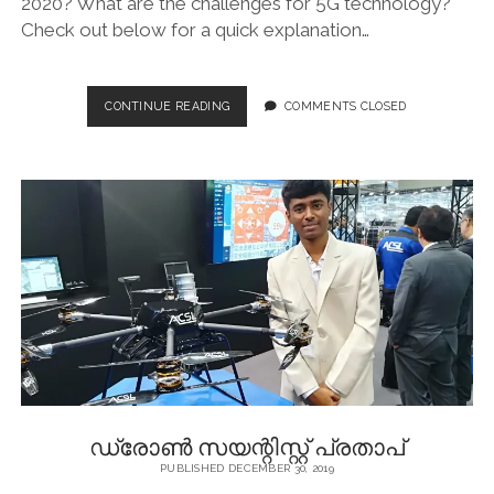
2020? What are the challenges for 5G technology?
Check out below for a quick explanation…
5G
CONTINUE READING
COMMENTS CLOSED
TECHNOLOGY
EXPLAINED
–
WILL
IT
CHANGE
THE
WORLD
IN
2020?
ഡ്രോൺ സയന്റിസ്റ്റ് പ്രതാപ്
PUBLISHED DECEMBER 30, 2019