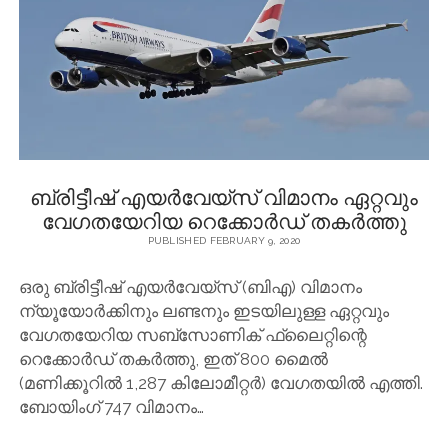
ബ്രിട്ടീഷ് എയർവേയ്‌സ് വിമാനം ഏറ്റവും
വേഗതയേറിയ റെക്കോർഡ് തകർത്തു
PUBLISHED FEBRUARY 9, 2020
ഒരു ബ്രിട്ടീഷ് എയർവേയ്‌സ് (ബി‌എ) വിമാനം
ന്യൂയോർക്കിനും ലണ്ടനും ഇടയിലുള്ള ഏറ്റവും
വേഗതയേറിയ സബ്‌സോണിക് ഫ്ലൈറ്റിന്റെ
റെക്കോർഡ് തകർത്തു, ഇത് 800 മൈൽ
(മണിക്കൂറിൽ 1,287 കിലോമീറ്റർ) വേഗതയിൽ എത്തി.
ബോയിംഗ് 747 വിമാനം…