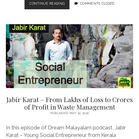
HOW
CONTINUE READING
COMMENTS CLOSED
AN
ERNAKULAM
WOMAN
BROUGHT
14
STUDENTS
STRANDED
IN
ITALY
DUE
TO
COVID-
19
BACK
HOME?
Jabir Karat – From Lakhs of Loss to Crores
of Profit in Waste Management
PUBLISHED MAY 10, 2020
In this episode of Dream Malayalam podcast, Jabir
Karat – Young Social Entrepreneur from Kerala