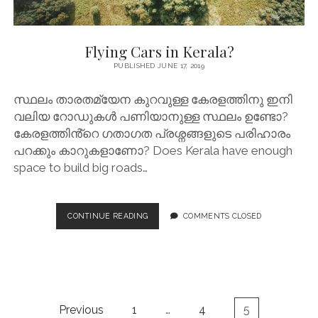
Flying Cars in Kerala?
PUBLISHED JUNE 17, 2019
സ്ഥലം താരതമ്യേന കുറവുള്ള കേരളത്തിനു ഇനി
വലിയ റോഡുകൾ പണിയാനുള്ള സ്ഥലം ഉണ്ടോ?
കേരളത്തിൻ്റെ ഗതാഗത പ്രശ്നങ്ങളുടെ പരിഹാരം
പറക്കും കാറുകളാണോ? Does Kerala have enough
space to build big roads…
FLYING
CONTINUE READING
COMMENTS CLOSED
CARS
IN
KERALA?
Posts
Previous
1
…
4
5