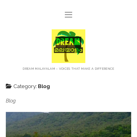
open
HOME
menu
ABOUT
Dream
CONTACT
Malayalam
PRIVACY POLICY
TERMS OF USE
DREAM MALAYALAM – VOICES THAT MAKE A DIFFERENCE
BLOG
Category:
Blog
MALAYALAM PODCAST
Blog
+NEWS
TRAVEL