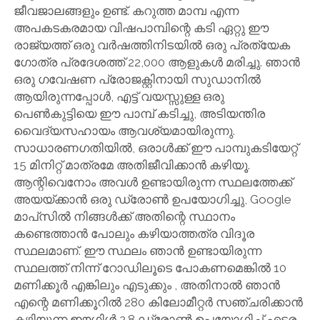
ജീവജാലങ്ങളും ഉണ്ട്. കറുത്ത മാമ്പ എന്ന
അപകടകരമായ വിഷപാമ്പിന്റെ കടി ഏറ്റു ഈ
രാജ്യത്ത് ഒരു വർഷത്തിനിടയിൽ ഒരു പ്രത്യേക
ഗോത്ര പ്രദേശത്ത് 22,000 ആളുകൾ മരിച്ചു. ഞാൻ
ഒരു ഗവേഷണ പ്രോജക്റ്റിനായി സുഡാനിൽ
ആയിരുന്നപ്പോൾ, എട്ട് വയസ്സുള്ള ഒരു
പെൺകുട്ടിയെ ഈ പാമ്പ് കടിച്ചു, അടിയന്തിര
വൈദ്യസഹായം ആവശ്യമായിരുന്നു.
സാധാരണഗതിയിൽ, ഒരാൾക്ക് ഈ പാമ്പുകടിയേറ്റ്
15 മിനിറ്റ് മാത്രമേ അതിജീവിക്കാൻ കഴിയൂ.
ആന്റിവെനോം അവൾ ഉണ്ടായിരുന്ന സ്ഥലത്തേക്ക്
അയയ്‌ക്കാൻ ഒരു ഡ്രോൺ ഉപയോഗിച്ചു, Google
മാപ്‌സിൽ നിങ്ങൾക്ക് അതിന്റെ സ്ഥാനം
കണ്ടെത്താൻ പോലും കഴിയാത്തത്ര വിദൂര
സ്ഥലമാണ്. ഈ സ്ഥലം ഞാൻ ഉണ്ടായിരുന്ന
സ്ഥലത്ത് നിന്ന് റോഡിലൂടെ പോകണമെങ്കിൽ 10
മണിക്കൂർ എങ്കിലും എടുക്കും , അതിനാൽ ഞാൻ
എന്റെ മണിക്കൂറിൽ 280 കിലോമീറ്റർ സഞ്ചരിക്കാൻ
കഴിയുന്ന ഈഗിൾ 2.8 ഡ്രോൺ ഉപയോഗിച്ച് എട്ടര